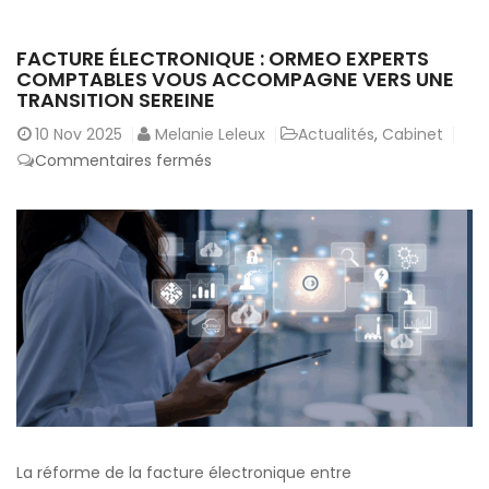
FACTURE ÉLECTRONIQUE : ORMEO EXPERTS
COMPTABLES VOUS ACCOMPAGNE VERS UNE
TRANSITION SEREINE
10
Nov 2025
Melanie Leleux
Actualités
,
Cabinet
sur
Commentaires fermés
Facture
électronique
:
Ormeo
Experts
Comptables
vous
accompagne
vers
une
transition
La réforme de la facture électronique entre
sereine