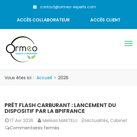
contact@ormeo-experts.com
ACCÈS COLLABORATEUR
ACCÈS CLIENT
Vous êtes ici :
Accueil
>
2026
PRÊT FLASH CARBURANT : LANCEMENT DU
DISPOSITIF PAR LA BPIFRANCE
17
Avr 2026
Melissa MARTELLI
Actualités
,
Cabinet
sur
Commentaires fermés
Prêt