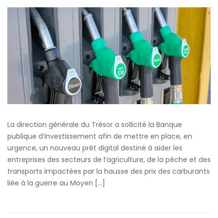
Flash
Carburant
:
Lancement
du
dispositif
par
la
BPifrance
La direction générale du Trésor a sollicité la Banque
publique d’investissement afin de mettre en place, en
urgence, un nouveau prêt digital destiné à aider les
entreprises des secteurs de l’agriculture, de la pêche et des
transports impactées par la hausse des prix des carburants
liée à la guerre au Moyen […]