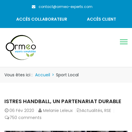
contact@ormeo-experts.com
ACCÈS COLLABORATEUR
ACCÈS CLIENT
Vous êtes ici :
Accueil
>
Sport Local
ISTRES HANDBALL, UN PARTENARIAT DURABLE
06
Fév 2020
Melanie Leleux
Actualités
,
RSE
750 comments