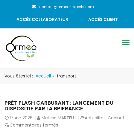
contact@ormeo-experts.com
ACCÈS COLLABORATEUR
ACCÈS CLIENT
Vous êtes ici :
Accueil
>
transport
PRÊT FLASH CARBURANT : LANCEMENT DU
DISPOSITIF PAR LA BPIFRANCE
17
Avr 2026
Melissa MARTELLI
Actualités
,
Cabinet
sur
Commentaires fermés
Prêt