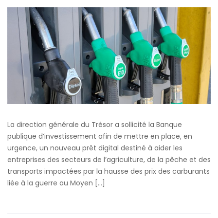
Flash
Carburant
:
Lancement
du
dispositif
par
la
BPifrance
La direction générale du Trésor a sollicité la Banque
publique d’investissement afin de mettre en place, en
urgence, un nouveau prêt digital destiné à aider les
entreprises des secteurs de l’agriculture, de la pêche et des
transports impactées par la hausse des prix des carburants
liée à la guerre au Moyen […]