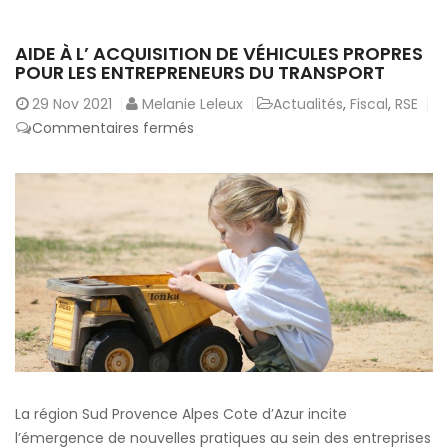
AIDE À L’ ACQUISITION DE VÉHICULES PROPRES
POUR LES ENTREPRENEURS DU TRANSPORT
29
Nov 2021
Melanie Leleux
Actualités
,
Fiscal
,
RSE
sur
Commentaires fermés
Aide
à
l’
acquisition
de
véhicules
propres
pour
les
entrepreneurs
du
La région Sud Provence Alpes Cote d’Azur incite
transport
l’émergence de nouvelles pratiques au sein des entreprises