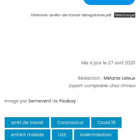
Extension-arrêts-de-travail-dérogatoires.pdf
Télécharger
Mis à jour le 27 avril 2020
Rédaction :
Mélanie Leleux
Expert-comptable chez Ormeo
Image par
Semevent
de
Pixabay
arrêt de travail
Coronavirus
Covid 19
enfant malade
IJSS
indemnisation