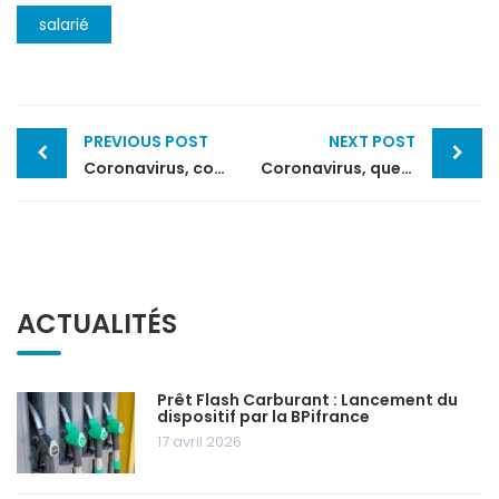
salarié
Post
PREVIOUS POST
NEXT POST
navigation
Coronavirus, comment faire face aux difficultés de l’entreprise
Coronavirus, quelles conséquences pour l’entreprise ?
ACTUALITÉS
Prêt Flash Carburant : Lancement du
dispositif par la BPifrance
17 avril 2026