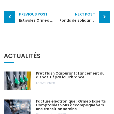
Post
PREVIOUS POST
NEXT POST
navigation
Estivales Ormeo 2021 : des collaborateur.s d’expertise comptable heureux
Fonds de solidarité pour Septembre 2021
ACTUALITÉS
Prêt Flash Carburant : Lancement du
dispositif par la BPifrance
17 avril 2026
Facture électronique : Ormeo Experts
Comptables vous accompagne vers
une transition sereine