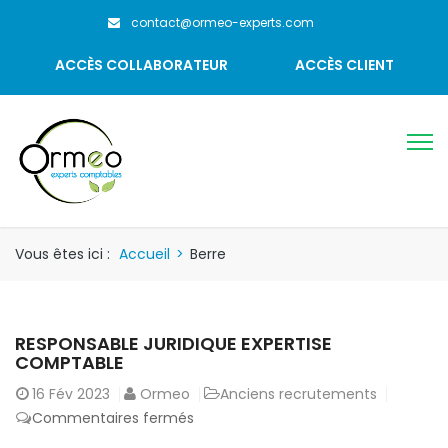
contact@ormeo-experts.com
ACCÈS COLLABORATEUR
ACCÈS CLIENT
Vous êtes ici :
Accueil
>
Berre
RESPONSABLE JURIDIQUE EXPERTISE
COMPTABLE
16
Fév 2023
Ormeo
Anciens recrutements
sur
Commentaires fermés
Responsable