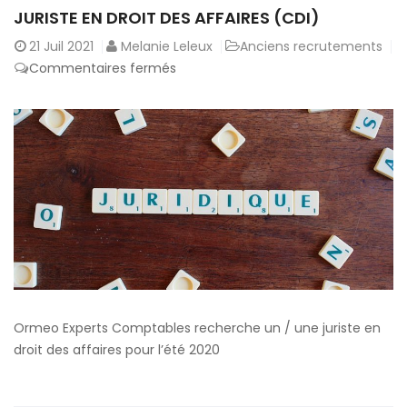
JURISTE EN DROIT DES AFFAIRES (CDI)
21
Juil 2021
Melanie Leleux
Anciens recrutements
sur
Commentaires fermés
Juriste
en
droit
des
affaires
(CDI)
Ormeo Experts Comptables recherche un / une juriste en
droit des affaires pour l’été 2020