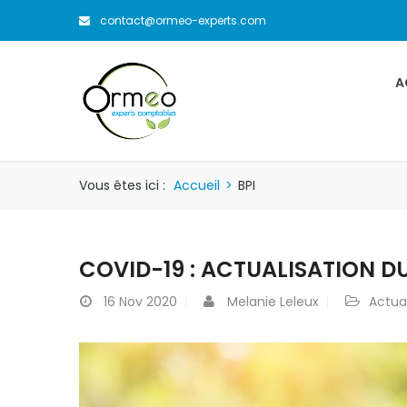
contact@ormeo-experts.com
A
Vous êtes ici :
Accueil
>
BPI
COVID-19 : ACTUALISATION DU
16
Nov 2020
Melanie Leleux
Actual