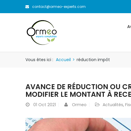
contact@ormeo-experts.com
A
Vous êtes ici :
Accueil
>
réduction impôt
AVANCE DE RÉDUCTION OU CR
MODIFIER LE MONTANT À RECE
01
Oct 2021
Ormeo
Actualités
,
Fis