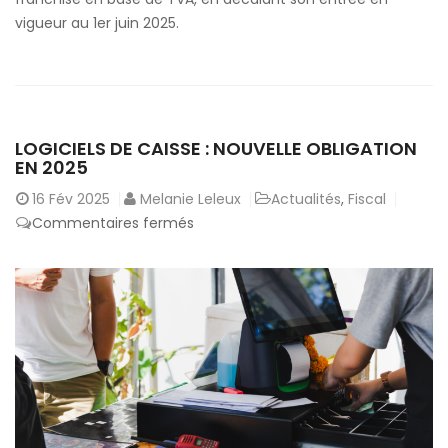
février
vigueur au 1er juin 2025.
2025
LOGICIELS DE CAISSE : NOUVELLE OBLIGATION
EN 2025
16
Fév 2025
Melanie Leleux
Actualités
,
Fiscal
sur
Commentaires fermés
Logiciels
de
caisse
:
nouvelle
obligation
en
2025