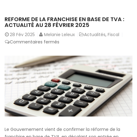
REFORME DE LA FRANCHISE EN BASE DE TVA :
ACTUALITÉ AU 28 FÉVRIER 2025
28
Fév 2025
Melanie Leleux
Actualités
,
Fiscal
sur
Commentaires fermés
Reforme
de
la
franchise
en
base
de
TVA
:
actualité
au
Le Gouvernement vient de confirmer la réforme de la
28
franchise en base de TVA, en décalant son entrée en