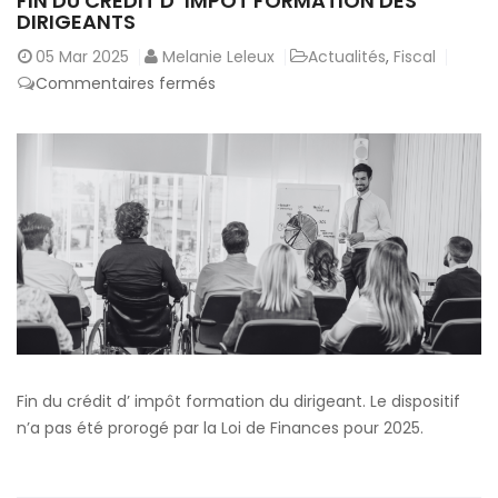
FIN DU CRÉDIT D’ IMPÔT FORMATION DES
DIRIGEANTS
05
Mar 2025
Melanie Leleux
Actualités
,
Fiscal
sur
Commentaires fermés
Fin
du
crédit
d’
impôt
formation
des
dirigeants
Fin du crédit d’ impôt formation du dirigeant. Le dispositif
n’a pas été prorogé par la Loi de Finances pour 2025.