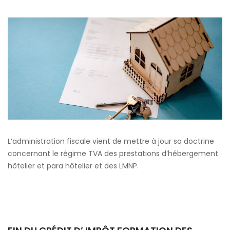
TVA
sur
les
LMNP,
l’administration
fiscale
ajuste
ses
commentaires
sur
le
L’administration fiscale vient de mettre à jour sa doctrine
secteur
concernant le régime TVA des prestations d’hébergement
para
hôtelier et para hôtelier et des LMNP.
hôtelier