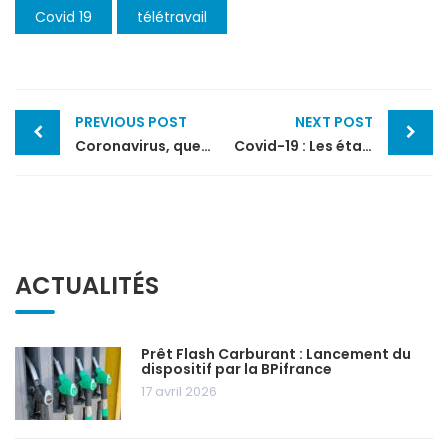
Covid 19
télétravail
Post
PREVIOUS POST
NEXT POST
navigation
Coronavirus, quelles conséquences pour l’entreprise ?
Covid-19 : Les établissements ouverts au public visés par la fermeture administrative obligatoire
ACTUALITÉS
Prêt Flash Carburant : Lancement du
dispositif par la BPifrance
17 avril 2026