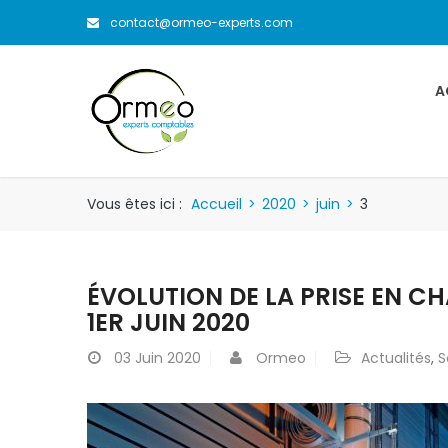
contact@ormeo-experts.com
A
Vous êtes ici :
Accueil
>
2020
>
juin
>
3
ÉVOLUTION DE LA PRISE EN CH
1ER JUIN 2020
03
Juin 2020
Ormeo
Actualités
,
S