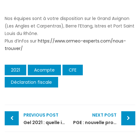
Nos équipes sont à votre disposition sur le Grand Avignon
(Les Angles et Carpentras), Berre l’Etang, Istres et Port Saint
Louis du Rhône.
Plus d’infos sur
https://www.ormeo-experts.com/nous-
trouver/
2021
Acompte
CFE
Déclaration fiscale
Post
PREVIOUS POST
NEXT POST
navigation
Gel 2021 : quelle indemnisation pour les agriculteurs ?
PGE : nouvelle prolongation jusqu’au 31 décembre 2021