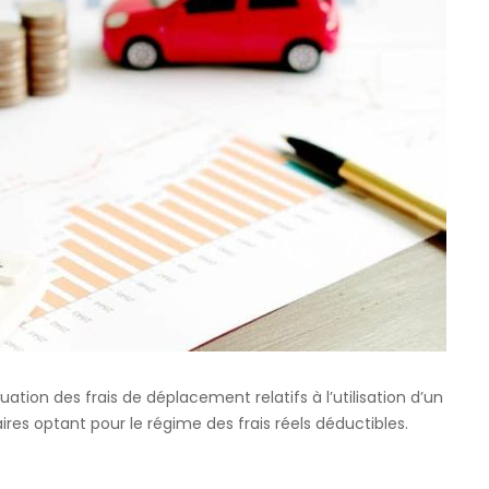
est
le
barème
kilométrique
applicable
aux
revenus
2024?
luation des frais de déplacement relatifs à l’utilisation d’un
ires optant pour le régime des frais réels déductibles.