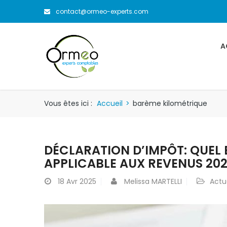
contact@ormeo-experts.com
A
Vous êtes ici :
Accueil
>
barème kilométrique
DÉCLARATION D’IMPÔT: QUEL 
APPLICABLE AUX REVENUS 20
18
Avr 2025
Melissa MARTELLI
Actu