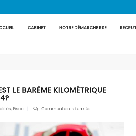
CCUEIL
CABINET
NOTRE DÉMARCHE RSE
RECRU
EST LE BARÈME KILOMÉTRIQUE
24?
sur
alités
,
Fiscal
Commentaires fermés
Déclaration
d’impôt:
quel