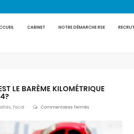
CCUEIL
CABINET
NOTRE DÉMARCHE RSE
RECRU
EST LE BARÈME KILOMÉTRIQUE
24?
sur
alités
,
Fiscal
Commentaires fermés
Déclaration
d’impôt:
quel