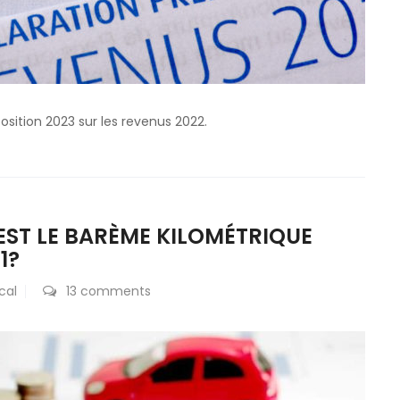
est
connu
osition 2023 sur les revenus 2022.
EST LE BARÈME KILOMÉTRIQUE
1?
cal
13 comments