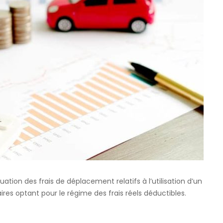
est
le
barème
kilométrique
applicable
aux
revenus
2024?
luation des frais de déplacement relatifs à l’utilisation d’un
ires optant pour le régime des frais réels déductibles.