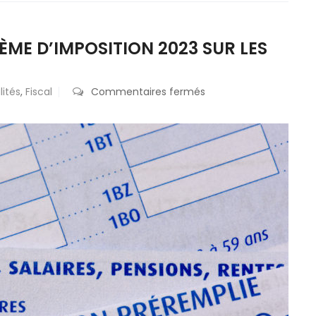
RÈME D’IMPOSITION 2023 SUR LES
sur
lités
,
Fiscal
Commentaires fermés
Impôt
sur
le
revenu
:
le
barème
d’imposition
2023
sur
les
revenus
2022