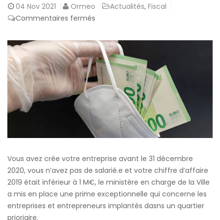
04
Nov 2021
Ormeo
Actualités
,
Fiscal
sur
Commentaires fermés
La
prime
Entrepreneurs
de
quartier
Vous avez crée votre entreprise avant le 31 décembre
2020, vous n’avez pas de salarié.e et votre chiffre d’affaire
2019 était inférieur à 1 M€, le ministère en charge de la Ville
a mis en place une prime exceptionnelle qui concerne les
entreprises et entrepreneurs implantés dasns un quartier
prioriaire.