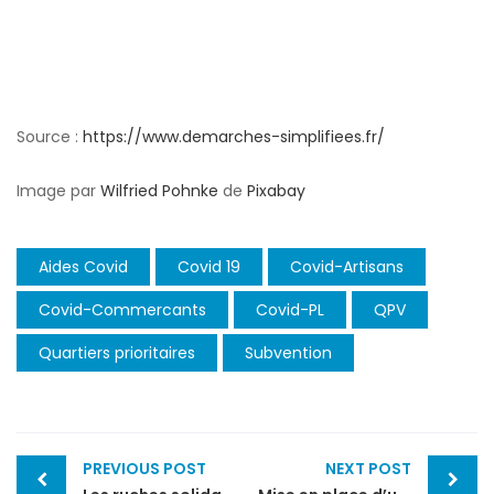
Source :
https://www.demarches-simplifiees.fr/
Image par
Wilfried Pohnke
de
Pixabay
Aides Covid
Covid 19
Covid-Artisans
Covid-Commercants
Covid-PL
QPV
Quartiers prioritaires
Subvention
Post
PREVIOUS POST
NEXT POST
navigation