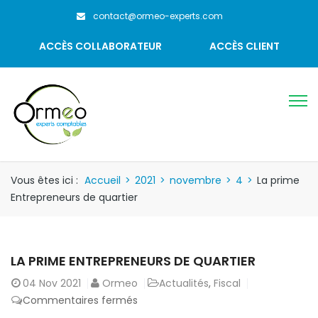
contact@ormeo-experts.com
ACCÈS COLLABORATEUR
ACCÈS CLIENT
Vous êtes ici :
Accueil
>
2021
>
novembre
>
4
>
La prime
Entrepreneurs de quartier
LA PRIME ENTREPRENEURS DE QUARTIER
04
Nov 2021
Ormeo
Actualités
,
Fiscal
sur
Commentaires fermés
La