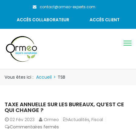
contact@ormeo-experts.com
ACCÈS COLLABORATEUR
ACCÈS CLIENT
Vous êtes ici :
Accueil
>
TSB
TAXE ANNUELLE SUR LES BUREAUX, QU’EST CE
QUI CHANGE ?
02
Fév 2023
Ormeo
Actualités
,
Fiscal
sur
Commentaires fermés
Taxe