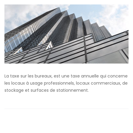
annuelle
sur
les
bureaux,
qu’est
ce
qui
change
?
La taxe sur les bureaux, est une taxe annuelle qui concerne
les locaux à usage professionnels, locaux commerciaux, de
stockage et surfaces de stationnement.