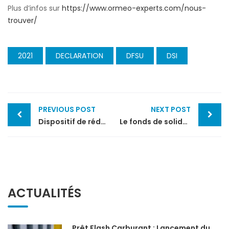
Plus d’infos sur
https://www.ormeo-experts.com/nous-
trouver/
2021
DECLARATION
DFSU
DSI
Post
PREVIOUS POST
NEXT POST
navigation
Dispositif de réduction des cotisations sociales des indépendants
Le fonds de solidarité du mois de avril 2021
ACTUALITÉS
Prêt Flash Carburant : Lancement du