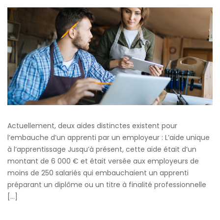
:
le
régime
des
aides
à
l’embauche
est
modifié
Actuellement, deux aides distinctes existent pour
l’embauche d’un apprenti par un employeur : L’aide unique
à l’apprentissage Jusqu’à présent, cette aide était d’un
montant de 6 000 € et était versée aux employeurs de
moins de 250 salariés qui embauchaient un apprenti
préparant un diplôme ou un titre à finalité professionnelle
[…]