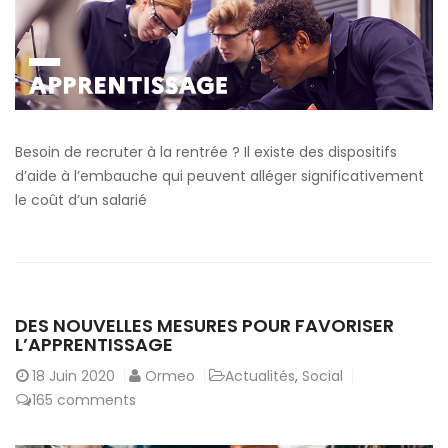
l’embauche
:
les
dispositifs
à
connaitre
Besoin de recruter à la rentrée ? Il existe des dispositifs
d’aide à l’embauche qui peuvent alléger significativement
le coût d’un salarié
DES NOUVELLES MESURES POUR FAVORISER
L’APPRENTISSAGE
18
Juin 2020
Ormeo
Actualités
,
Social
165 comments