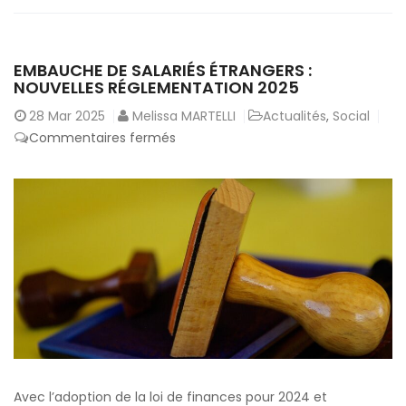
EMBAUCHE DE SALARIÉS ÉTRANGERS :
NOUVELLES RÉGLEMENTATION 2025
28
Mar 2025
Melissa MARTELLI
Actualités
,
Social
sur
Commentaires fermés
Embauche
de
salariés
étrangers
:
nouvelles
réglementation
2025
Avec l’adoption de la loi de finances pour 2024 et