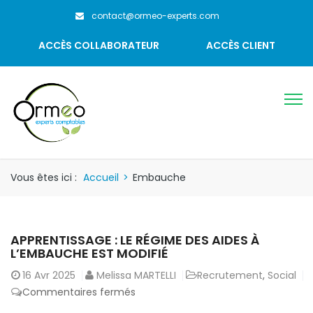
contact@ormeo-experts.com
ACCÈS COLLABORATEUR
ACCÈS CLIENT
Vous êtes ici :
Accueil
>
Embauche
APPRENTISSAGE : LE RÉGIME DES AIDES À
L’EMBAUCHE EST MODIFIÉ
16
Avr 2025
Melissa MARTELLI
Recrutement
,
Social
sur
Commentaires fermés
Apprentissage