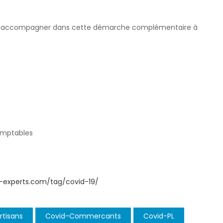
vous accompagner dans cette démarche complémentaire à
comptables
-experts.com/tag/covid-19/
rtisans
Covid-Commercants
Covid-PL