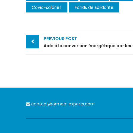
Covid-salariés
Fonds de solidarité
Post
PREVIOUS POST
navigation
contact@ormeo-experts.com