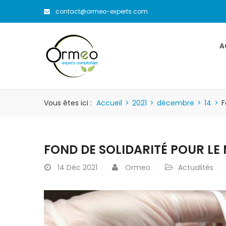
contact@ormeo-experts.com
A
Vous êtes ici :
Accueil
>
2021
>
décembre
>
14
>
F
FOND DE SOLIDARITÉ POUR LE
14
Déc 2021
Ormeo
Actualités